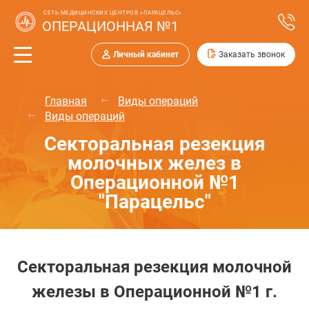
СЕТЬ МЕДИЦИНСКИХ ЦЕНТРОВ «ПАРАЦЕЛЬС»
ОПЕРАЦИОННАЯ №1
Личный кабинет
Заказать звонок
Главная
Виды операций
Виды операций
Секторальная резекция
молочных желез в
Операционной №1
"Парацельс"
Секторальная резекция молочной
железы в Операционной №1 г.